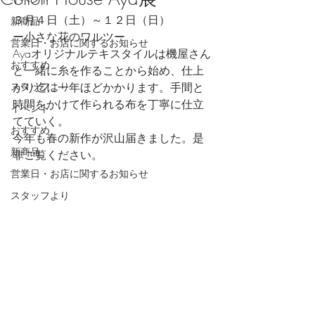
３月４日（土）～１２日（日）
新商品
ー小さな花のワルツー
営業日・お店に関するお知らせ
Ayaオリジナルテキスタイルは機屋さん
おすすめ
と一緒に糸を作ることから始め、仕上
スタッフより
がり迄に一年ほどかかります。手間と
時間をかけて作られる布を丁寧に仕立
イベント
てていく。
おすすめ
今年も春の新作が沢山届きました。是
新商品
非ご覧ください。
営業日・お店に関するお知らせ
スタッフより