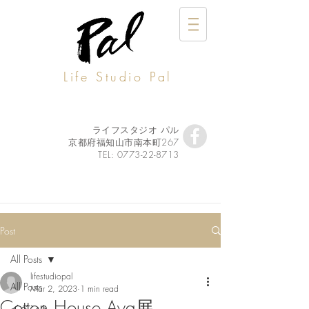
Life Studio Pal
ライフスタジオ パル
京都府福知山市南本町267
TEL:
0773-22-8713
Post
All Posts
lifestudiopal
All Posts
Mar 2, 2023
1 min read
Cotton House Aya展
イベント