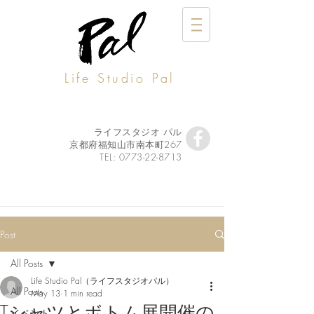
Life Studio Pal
ライフスタジオ パル
京都府福知山市南本町267
TEL:
0773-22-8713
Post
All Posts
Life Studio Pal（ライフスタジオパル）
All Posts
May 13
1 min read
Tシャツとボトム展開催の
イベント