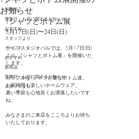
お知らせ
新商品
営業日・お店に関するお知らせ
Tシャツとボトム展
おすすめ
5月17日(日)〜24日(日)
スタッフより
ライフスタジオパルでは、5月17日(日)
イベント
より、Tシャツとボトム展」を開催いた
おすすめ
します。
新商品
営業日・お店に関するお知らせ
カラフルなTシャツと楽なボトム達。
お家時間も楽しいホームウェア。
スタッフより
暑い季節も心地良くお洒落したいです
ね。
みなさまのご来店をこころよりお待ち
いたしております。