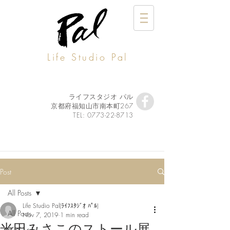
Life Studio Pal
ライフスタジオ パル
京都府福知山市南本町267
TEL:
0773-22-8713
Post
All Posts
Life Studio Pal(ﾗｲﾌｽﾀｼﾞｵ ﾊﾟﾙ)
All Posts
Nov 7, 2019
1 min read
米田みさこのストール展
イベント