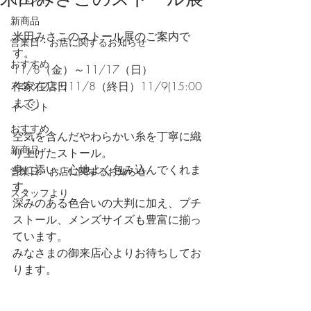
新商品
米田みさこのストール展のご案内で
営業日・お店に関するお知らせ
す。
おすすめ
11/8（金）～11/17（日）
スタッフより
作家在店日11/8（終日）11/9(15:00
まで）
イベント
おすすめ
空気を含んだやわらかい糸を丁寧に織
新商品
り上げたストール。
身に添い、心地よく包み込んでくれま
営業日・お店に関するお知らせ
す。
スタッフより
深みのある色合いの大判に加え、プチ
ストール、メンズサイズも豊富に揃っ
ています。
みなさまの御来店心よりお待ちしてお
ります。