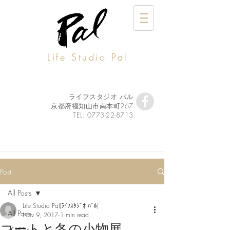
Life Studio Pal
ライフスタジオ パル
京都府福知山市南本町267
TEL:
0773-22-8713
Post
All Posts
Life Studio Pal(ﾗｲﾌｽﾀｼﾞｵ ﾊﾟﾙ)
All Posts
Nov 9, 2017
1 min read
コートと冬の小物展
イベント