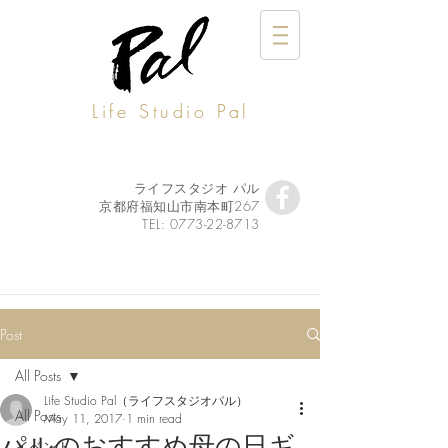
Life Studio Pal
ライフスタジオ パル
京都府福知山市南本町267
TEL:
0773-22-8713
Post
All Posts
Life Studio Pal（ライフスタジオパル）
All Posts
May 11, 2017
1 min read
パルのおすすめ母の日ギ
イベント