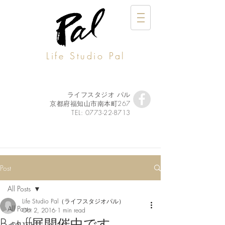
Life Studio Pal
ライフスタジオ パル
京都府福知山市南本町267
TEL:
0773-22-8713
Post
All Posts
Life Studio Pal（ライフスタジオパル）
All Posts
Oct 2, 2016
1 min read
B.stuff展開催中です
イベント