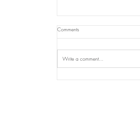
Comments
Write a comment...
夏のワンピースと小さな花入
れ