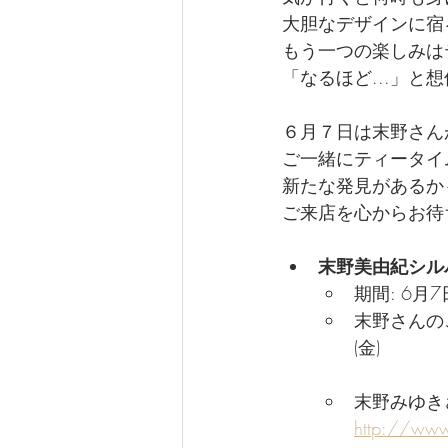
大胆なデザインに宿
もう一つの楽しみは
「なるほど...」と
６月７日は末野さん
ご一緒にティータイ
新たな発見があるかも
ご来店を心からお待
末野美由紀シル
期間: 6月7
末野さんのご
(金)
末野みゆきさ
http://www