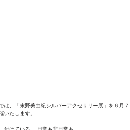
では、「末野美由紀シルバーアクセサリー展」を６月７
催いたします。
付けている。 日常も非日常も...。 