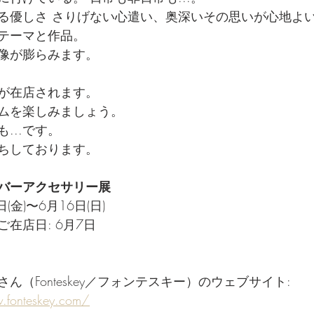
る優しさ さりげない心遣い、奥深いその思いが心地よい
テーマと作品。
想像が膨らみます。 
が在店されます。
ムを楽しみましょう。
...です。
ちしております。
バーアクセサリー展
日(金)〜6月16日(日)
在店日: 6月7日
ん（Fonteskey／フォンテスキー）のウェブサイト: 
.fonteskey.com/