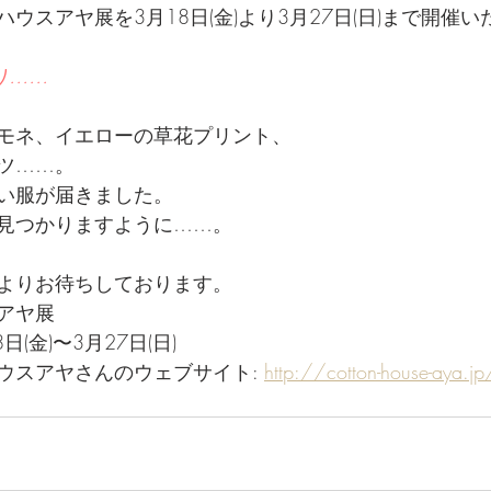
ウスアヤ展を3月18日(金)より3月27日(日)まで開催
り……
ネモネ、イエローの草花プリント、
ャツ……。
い服が届きました。
゙見つかりますように……。
心よりお待ちしております。
アヤ展
8日(金)〜3月27日(日)
ウスアヤさんのウェブサイト: 
http://cotton-house-aya.jp