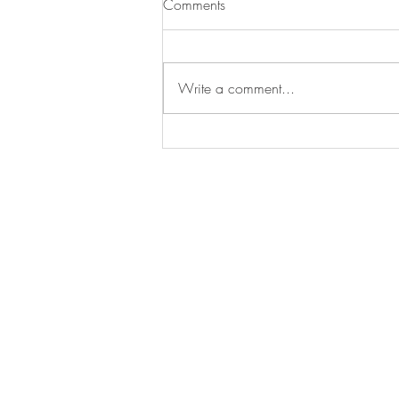
Comments
Write a comment...
夏のワンピースと小さな花入
れ