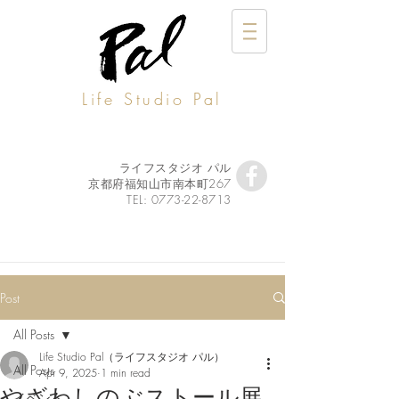
Life Studio Pal
ライフスタジオ パル
京都府福知山市南本町267
TEL:
0773-22-8713
Post
All Posts
Life Studio Pal（ライフスタジオ パル）
All Posts
Apr 9, 2025
1 min read
やざわしのぶストール展
イベント